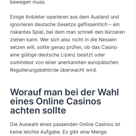
bewegen muss.
Einige Anbieter operieren aus dem Ausland und
ignorieren deutsche Gesetze geflissentlich – ein
riskantes Spiel, bei dem man schnell den Kürzeren
ziehen kann. Wer sich also nicht in die Nesseln
setzen will, sollte genau prüfen, ob das Casino
eine gültige deutsche Lizenz besitzt oder
zumindest von einer anerkannten europäischen
Regulierungsbehörde überwacht wird.
Worauf man bei der Wahl
eines Online Casinos
achten sollte
Die Auswahl eines passenden Online Casinos ist
keine leichte Aufgabe. Es gibt eine Menge