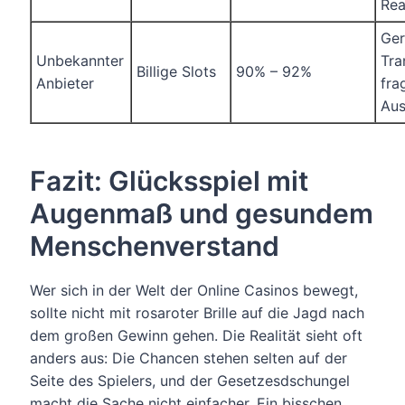
Rea
Ger
Unbekannter
Tra
Billige Slots
90% – 92%
Anbieter
fra
Aus
Fazit: Glücksspiel mit
Augenmaß und gesundem
Menschenverstand
Wer sich in der Welt der Online Casinos bewegt,
sollte nicht mit rosaroter Brille auf die Jagd nach
dem großen Gewinn gehen. Die Realität sieht oft
anders aus: Die Chancen stehen selten auf der
Seite des Spielers, und der Gesetzesdschungel
macht die Sache nicht einfacher. Ein bisschen