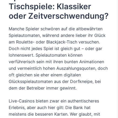
Tischspiele: Klassiker
oder Zeitverschwendung?
Manche Spieler schwören auf die altbewährten
Spielautomaten, während andere lieber ihr Glück
am Roulette- oder Blackjack-Tisch versuchen.
Doch nicht jedes Spiel ist gleich gut – oder gar
lohnenswert. Spielautomaten können
verführerisch sein mit ihren bunten Animationen
und vermeintlich hohen Auszahlungsquoten, doch
oft gleichen sie eher einem digitalen
Glücksspielautomaten aus der Dorfkneipe, bei
dem der Betreiber immer gewinnt.
Live-Casinos bieten zwar ein authentischeres
Erlebnis, aber auch hier gilt: Die Bank hat
meistens die besseren Karten. Wer glaubt, mit