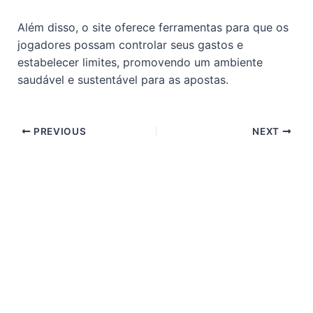
Além disso, o site oferece ferramentas para que os
jogadores possam controlar seus gastos e
estabelecer limites, promovendo um ambiente
saudável e sustentável para as apostas.
PREVIOUS
NEXT