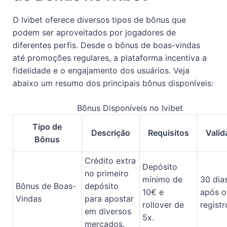
O Ivibet oferece diversos tipos de bônus que
podem ser aproveitados por jogadores de
diferentes perfis. Desde o bônus de boas-vindas
até promoções regulares, a plataforma incentiva a
fidelidade e o engajamento dos usuários. Veja
abaixo um resumo dos principais bônus disponíveis:
Bônus Disponíveis no Ivibet
Tipo de
Descrição
Requisitos
Valid
Bônus
Crédito extra
Depósito
no primeiro
mínimo de
30 dia
Bônus de Boas-
depósito
10€ e
após o
Vindas
para apostar
rollover de
registr
em diversos
5x.
mercados.