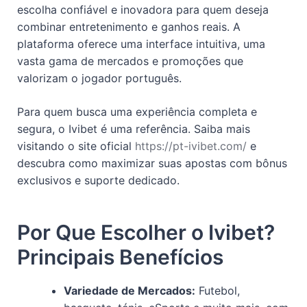
escolha confiável e inovadora para quem deseja
combinar entretenimento e ganhos reais. A
plataforma oferece uma interface intuitiva, uma
vasta gama de mercados e promoções que
valorizam o jogador português.
Para quem busca uma experiência completa e
segura, o Ivibet é uma referência. Saiba mais
visitando o site oficial
https://pt-ivibet.com/
e
descubra como maximizar suas apostas com bônus
exclusivos e suporte dedicado.
Por Que Escolher o Ivibet?
Principais Benefícios
Variedade de Mercados:
Futebol,