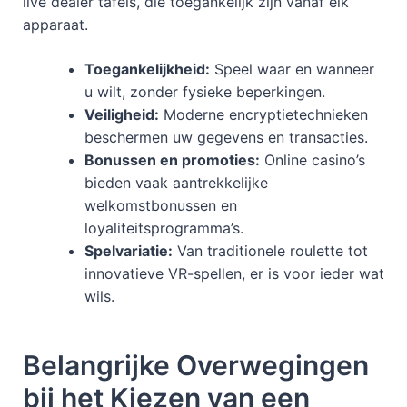
live dealer tafels, die toegankelijk zijn vanaf elk
apparaat.
Toegankelijkheid:
Speel waar en wanneer
u wilt, zonder fysieke beperkingen.
Veiligheid:
Moderne encryptietechnieken
beschermen uw gegevens en transacties.
Bonussen en promoties:
Online casino’s
bieden vaak aantrekkelijke
welkomstbonussen en
loyaliteitsprogramma’s.
Spelvariatie:
Van traditionele roulette tot
innovatieve VR-spellen, er is voor ieder wat
wils.
Belangrijke Overwegingen
bij het Kiezen van een