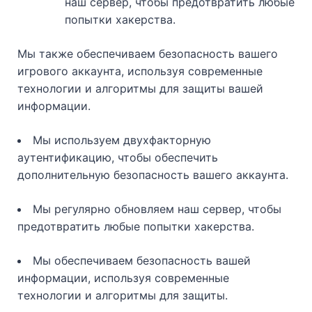
наш сервер, чтобы предотвратить любые
попытки хакерства.
Мы также обеспечиваем безопасность вашего
игрового аккаунта, используя современные
технологии и алгоритмы для защиты вашей
информации.
Мы используем двухфакторную
аутентификацию, чтобы обеспечить
дополнительную безопасность вашего аккаунта.
Мы регулярно обновляем наш сервер, чтобы
предотвратить любые попытки хакерства.
Мы обеспечиваем безопасность вашей
информации, используя современные
технологии и алгоритмы для защиты.