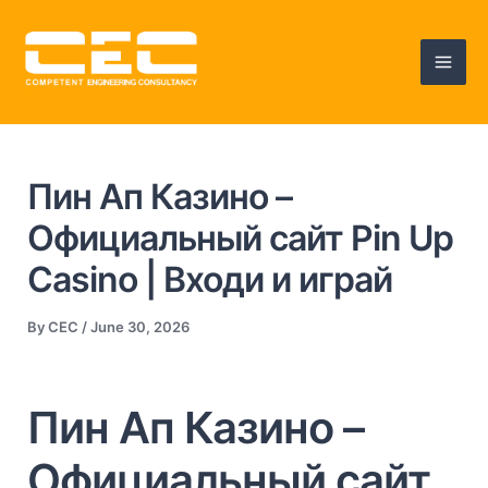
Skip
Post
Mai
to
navigation
Men
content
CEC
Пин Ап Казино –
Официальный сайт Pin Up
Casino | Входи и играй
By
CEC
/
June 30, 2026
Пин Ап Казино –
Официальный сайт