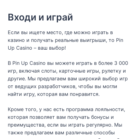
Входи и играй
Если вы ищете место, где можно играть в
казино и получать реальные выигрыши, то Pin
Up Casino – ваш выбор!
В Pin Up Casino вы можете играть в более 3 000
игр, включая слоты, карточные игры, рулетку и
другие. Мы предлагаем вам широкий выбор игр
от ведущих разработчиков, чтобы вы могли
найти игру, которая вам понравится.
Кроме того, у нас есть программа лояльности,
которая позволяет вам получать бонусы и
преимущества, если вы играть регулярно. Мы
также предлагаем вам различные способы