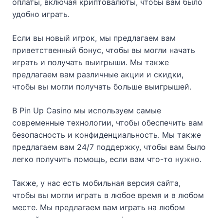
оплаты, включая криптовалюты, чтобы вам было
удобно играть.
Если вы новый игрок, мы предлагаем вам
приветственный бонус, чтобы вы могли начать
играть и получать выигрыши. Мы также
предлагаем вам различные акции и скидки,
чтобы вы могли получать больше выигрышей.
В Pin Up Casino мы используем самые
современные технологии, чтобы обеспечить вам
безопасность и конфиденциальность. Мы также
предлагаем вам 24/7 поддержку, чтобы вам было
легко получить помощь, если вам что-то нужно.
Также, у нас есть мобильная версия сайта,
чтобы вы могли играть в любое время и в любом
месте. Мы предлагаем вам играть на любом