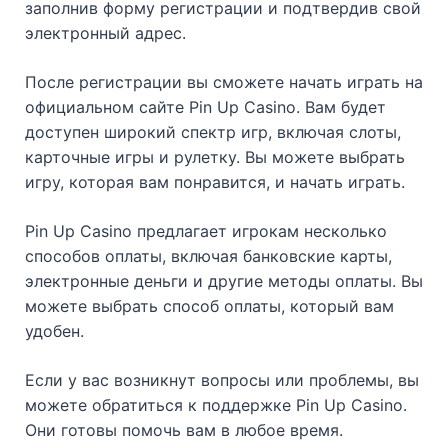
заполнив форму регистрации и подтвердив свой
электронный адрес.
После регистрации вы сможете начать играть на
официальном сайте Pin Up Casino. Вам будет
доступен широкий спектр игр, включая слоты,
карточные игры и рулетку. Вы можете выбрать
игру, которая вам понравится, и начать играть.
Pin Up Casino предлагает игрокам несколько
способов оплаты, включая банковские карты,
электронные деньги и другие методы оплаты. Вы
можете выбрать способ оплаты, который вам
удобен.
Если у вас возникнут вопросы или проблемы, вы
можете обратиться к поддержке Pin Up Casino.
Они готовы помочь вам в любое время.