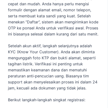
cepat dan mudah. Anda hanya perlu mengisi
formulir dengan alamat email, nomor telepon,
serta membuat kata sandi yang kuat. Setelah
menekan “Daftar”, sistem akan mengirimkan kode
OTP ke ponsel Anda untuk verifikasi awal. Proses
ini biasanya selesai dalam kurang dari satu menit.
Setelah akun aktif, langkah selanjutnya adalah
KYC (Know Your Customer). Anda akan diminta
mengunggah foto KTP dan bukti alamat, seperti
tagihan listrik. Verifikasi ini penting untuk
memastikan keamanan dana dan mematuhi
peraturan anti‑pencucian uang. Biasanya tim
support akan menyelesaikan proses ini dalam 24
jam, kecuali ada dokumen yang tidak jelas.
Berikut langkah‑langkah singkat registrasi: