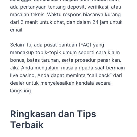
ada pertanyaan tentang deposit, verifikasi, atau
masalah teknis. Waktu respons biasanya kurang
dari 2 menit untuk chat, dan dalam 24 jam untuk
email.
Selain itu, ada pusat bantuan (FAQ) yang
mencakup topik-topik umum seperti cara klaim
bonus, batas taruhan, serta prosedur penarikan.
Jika Anda mengalami masalah pada saat bermain
live casino, Anda dapat meminta “call back” dari
dealer untuk menyelesaikan kendala secara
langsung.
Ringkasan dan Tips
Terbaik