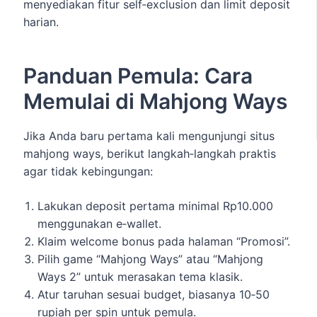
menyediakan fitur self‑exclusion dan limit deposit
harian.
Panduan Pemula: Cara
Memulai di Mahjong Ways
Jika Anda baru pertama kali mengunjungi situs
mahjong ways, berikut langkah‑langkah praktis
agar tidak kebingungan:
Lakukan deposit pertama minimal Rp10.000
menggunakan e‑wallet.
Klaim welcome bonus pada halaman “Promosi”.
Pilih game “Mahjong Ways” atau “Mahjong
Ways 2” untuk merasakan tema klasik.
Atur taruhan sesuai budget, biasanya 10‑50
rupiah per spin untuk pemula.