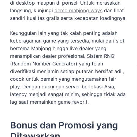
di desktop maupun di ponsel. Untuk merasakan
langsung, kunjungi
demo mahjong ways
dan lihat
sendiri kualitas grafis serta kecepatan loadingnya.
Keunggulan lain yang tak kalah penting adalah
keberagaman game yang tersedia, mulai dari slot
bertema Mahjong hingga live dealer yang
menampilkan dealer profesional. Sistem RNG
(Random Number Generator) yang telah
diverifikasi menjamin setiap putaran bersifat adil,
cocok untuk pemain yang mengutamakan fair
play. Dengan dukungan server berlokasi Asia,
latency menjadi sangat minim, sehingga tidak ada
lag saat memainkan game favorit.
Bonus dan Promosi yang
Ditawarkan