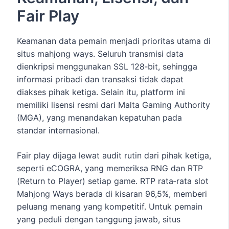
Fair Play
Keamanan data pemain menjadi prioritas utama di
situs mahjong ways. Seluruh transmisi data
dienkripsi menggunakan SSL 128‑bit, sehingga
informasi pribadi dan transaksi tidak dapat
diakses pihak ketiga. Selain itu, platform ini
memiliki lisensi resmi dari Malta Gaming Authority
(MGA), yang menandakan kepatuhan pada
standar internasional.
Fair play dijaga lewat audit rutin dari pihak ketiga,
seperti eCOGRA, yang memeriksa RNG dan RTP
(Return to Player) setiap game. RTP rata‑rata slot
Mahjong Ways berada di kisaran 96,5%, memberi
peluang menang yang kompetitif. Untuk pemain
yang peduli dengan tanggung jawab, situs