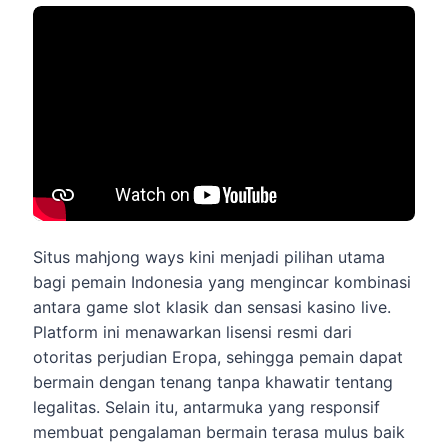
Situs mahjong ways kini menjadi pilihan utama
bagi pemain Indonesia yang mengincar kombinasi
antara game slot klasik dan sensasi kasino live.
Platform ini menawarkan lisensi resmi dari
otoritas perjudian Eropa, sehingga pemain dapat
bermain dengan tenang tanpa khawatir tentang
legalitas. Selain itu, antarmuka yang responsif
membuat pengalaman bermain terasa mulus baik