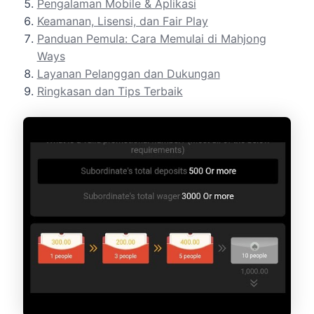
Pengalaman Mobile & Aplikasi
Keamanan, Lisensi, dan Fair Play
Panduan Pemula: Cara Memulai di Mahjong
Ways
Layanan Pelanggan dan Dukungan
Ringkasan dan Tips Terbaik