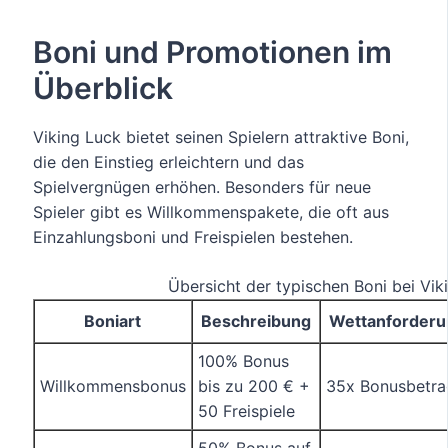
Boni und Promotionen im
Überblick
Viking Luck bietet seinen Spielern attraktive Boni,
die den Einstieg erleichtern und das
Spielvergnügen erhöhen. Besonders für neue
Spieler gibt es Willkommenspakete, die oft aus
Einzahlungsboni und Freispielen bestehen.
Übersicht der typischen Boni bei Vik
Boniart
Beschreibung
Wettanforder
100% Bonus
Willkommensbonus
bis zu 200 € +
35x Bonusbetra
50 Freispiele
50% Bonus auf