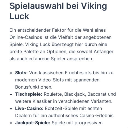
Spielauswahl bei Viking
Luck
Ein entscheidender Faktor für die Wahl eines
Online-Casinos ist die Vielfalt der angebotenen
Spiele. Viking Luck überzeugt hier durch eine
breite Palette an Optionen, die sowohl Anfänger
als auch erfahrene Spieler ansprechen.
Slots:
Von klassischen Früchteslots bis hin zu
modernen Video-Slots mit spannenden
Bonusfunktionen.
Tischspiele:
Roulette, Blackjack, Baccarat und
weitere Klassiker in verschiedenen Varianten.
Live-Casino:
Echtzeit-Spiele mit echten
Dealern für ein authentisches Casino-Erlebnis.
Jackpot-Spiele:
Spiele mit progressiven