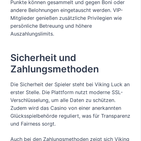
Punkte können gesammelt und gegen Boni oder
andere Belohnungen eingetauscht werden. VIP-
Mitglieder genießen zusätzliche Privilegien wie
persönliche Betreuung und höhere
Auszahlungslimits.
Sicherheit und
Zahlungsmethoden
Die Sicherheit der Spieler steht bei Viking Luck an
erster Stelle. Die Plattform nutzt moderne SSL-
Verschlüsselung, um alle Daten zu schützen.
Zudem wird das Casino von einer anerkannten
Glücksspielbehörde reguliert, was für Transparenz
und Fairness sorgt.
Auch bei den Zahlungsmethoden zeigt sich Viking