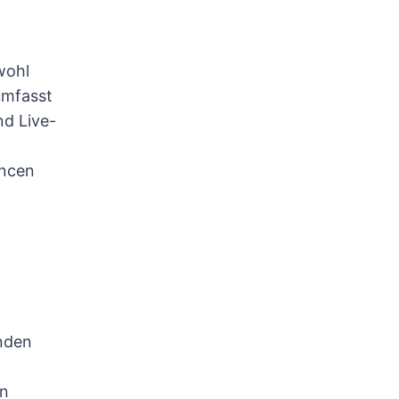
wohl
umfasst
nd Live-
ancen
enden
in