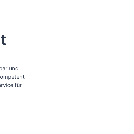
t
bar und
 kompetent
rvice für