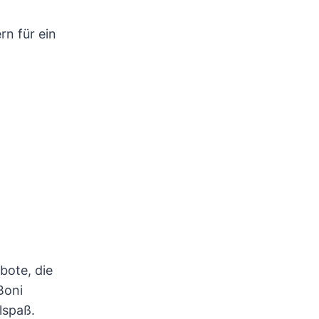
rn für ein
bote, die
Boni
lspaß.