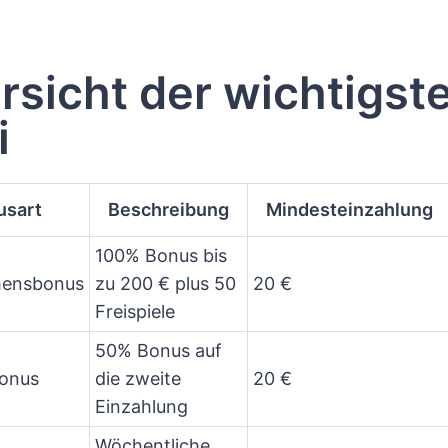
rsicht der wichtigst
i
usart
Beschreibung
Mindesteinzahlung
100% Bonus bis
mensbonus
zu 200 € plus 50
20 €
Freispiele
50% Bonus auf
onus
die zweite
20 €
Einzahlung
Wöchentliche