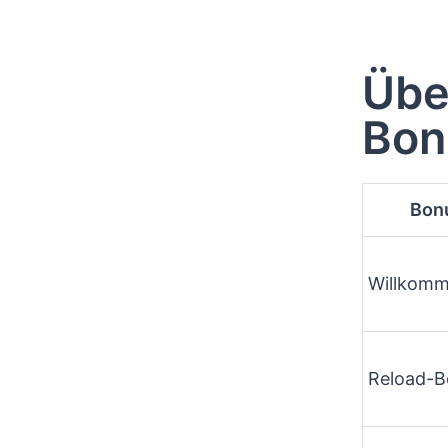
Übe
Bon
Bon
Willkom
Reload-B